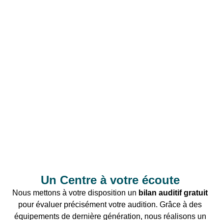
Bienvenue au
Centre Auditif Audition Marie Evrard
des
Arcs sur Argens
. Situé au cœur de cette charmante ville
du Var, notre centre vous accueille dans un
environnement moderne et chaleureux, dédié à la santé
de votre audition. Notre équipe d’audioprothésistes
expérimentés est à votre écoute pour vous offrir des
solutions auditives adaptées à vos besoins spécifiques.
Un Centre à votre écoute
Nous mettons à votre disposition un
bilan auditif gratuit
pour évaluer précisément votre audition. Grâce à des
équipements de dernière génération, nous réalisons un